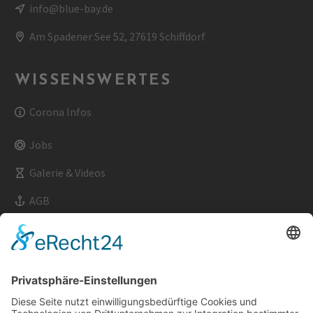
info@blue-bay.de
Am Spadener See 52, 27619 Schiffdorf
WISSENSWERTES
Corona Infos
Jobs
Galerie & Videos
AGB
Impressum
Datenschutz
Kontakt & Anfahrt