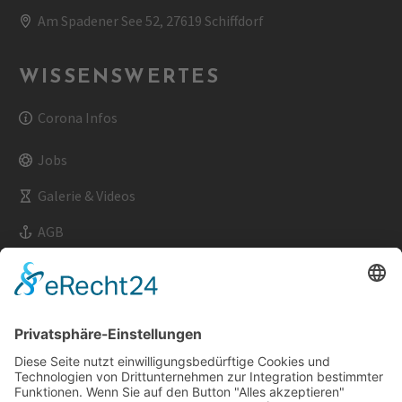
Am Spadener See 52, 27619 Schiffdorf
WISSENSWERTES
Corona Infos
Jobs
Galerie & Videos
AGB
Impressum
Datenschutz
Kontakt & Anfahrt